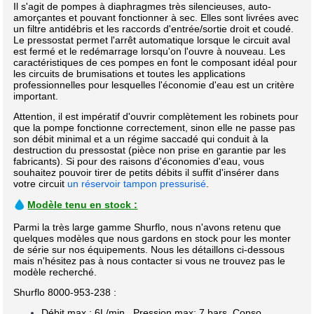
Il s'agit de pompes à diaphragmes très silencieuses, auto-
amorçantes et pouvant fonctionner à sec. Elles sont livrées avec
un filtre antidébris et les raccords d'entrée/sortie droit et coudé.
Le pressostat permet l'arrêt automatique lorsque le circuit aval
est fermé et le redémarrage lorsqu'on l'ouvre à nouveau.
Les
caractéristiques de ces pompes en font le composant idéal pour
les circuits de brumisations et toutes les applications
professionnelles pour lesquelles l'économie d'eau est un critère
important.
Attention, il est impératif d'ouvrir complètement les robinets pour
que la pompe fonctionne correctement, sinon elle ne passe pas
son débit minimal et a un régime saccadé qui conduit à la
destruction du pressostat (pièce non prise en garantie par les
fabricants). Si pour des raisons d'économies d'eau, vous
souhaitez pouvoir tirer de petits débits il suffit d'insérer dans
votre circuit
un réservoir tampon pressurisé
.
Modèle tenu en stock :
Parmi la très large gamme Shurflo, nous n'avons retenu que
quelques modèles que nous gardons en stock pour les monter
de série sur nos équipements. Nous les détaillons ci-dessous
mais n'hésitez pas à nous contacter si vous ne trouvez pas le
modèle recherché.
Shurflo 800
0-953-238 :
Débit max : 6L/min ,
Pression max: 7 bars, Conso