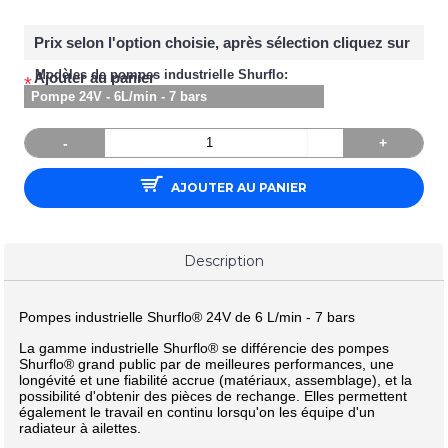
Prix selon l'option choisie, après sélection cliquez sur
Modèles de pompes industrielle Shurflo:
Ajouter au panier
*
Pompe 24V - 6L/min - 7 bars
-
+
AJOUTER AU PANIER
Description
Pompes
industrielle
Shurflo
® 24V de 6 L/min - 7 bars
La gamme industrielle Shurflo
®
se différencie des pompes
Shurflo
®
grand public par de meilleures performances, une
longévité et une fiabilité accrue (matériaux, assemblage), et la
possibilité d'obtenir des pièces de rechange. Elles permettent
également le travail en continu lorsqu'on les équipe d'un
radiateur à ailettes.