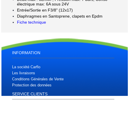
électrique max: 6A sous 24V
Entrée/Sortie en F3/8" (12x17)
Diaphragmes en Santoprene, clapets en Epdm
Fiche technique
INFORMATION
La société Carflo
Les livraisons
Conditions Générales de Vente
Protection des données
SERVICE CLIENTS
Plan d'accès
Plan du site
Téléchargements
Contactez nous