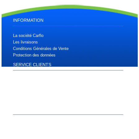
INFORMATION
La société Carflo
Les livraisons
Conditions Générales de Vente
Protection des données
SERVICE CLIENTS
Plan d'accès
Plan du site
Téléchargements
Contactez nous
MON COMPTE
Compte
Historique de commandes
S’enregistrer