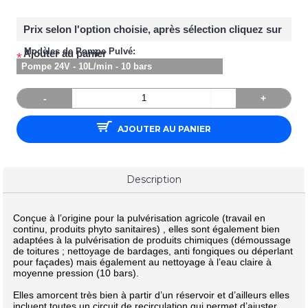
Prix selon l'option choisie, après sélection cliquez sur
Modèles de Pompe Pulvé:
Ajouter au panier
*
Pompe 24V - 10L/min - 10 bars
-
+
AJOUTER AU PANIER
Description
Conçue à l’origine pour la pulvérisation agricole (travail en
continu, produits phyto sanitaires) , elles sont également bien
adaptées à la pulvérisation de produits chimiques (démoussage
de toitures ; nettoyage de bardages, anti fongiques ou déperlant
pour façades) mais également au nettoyage à l’eau claire à
moyenne pression (10 bars).
Elles amorcent très bien à partir d’un réservoir et d’ailleurs elles
incluent toutes un circuit de recirculation qui permet d’ajuster