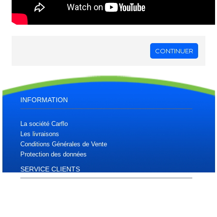
CONTINUER
INFORMATION
La société Carflo
Les livraisons
Conditions Générales de Vente
Protection des données
SERVICE CLIENTS
Plan d'accès
Plan du site
Téléchargements